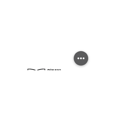
BİNAY TENNIS
ACADEMY
İncek Mahallesi Tenis Sokak No:3
İncek, Ankara, Türkiye
binayakademi@gmail.com
BİLGİ İÇİN
0542 246 2982